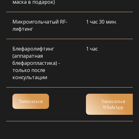
маска в подарок)
Микроигольчатый RF-
1 час 30 мин.
лифтинг
Блефаролифтинг
1 час
(аппаратная
блефаропластика) -
только после
консультации
ПОЧИТАЙТЕ РЕАЛЬНЫЕ
ОТЗЫВЫ НАШИХ КЛИЕНТОВ
Наши специалисты всегда стремятся к тому,
Записаться
Записаться
чтобы каждый клиент получил
WhatsApp
максимальный эффект от процедур
и чувствовал себя комфортно.
Отзывы в 2 ГИС