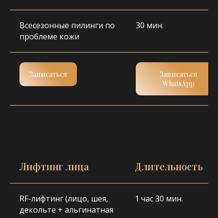
Всесезонные пилинги по
30 мин.
проблеме кожи
Записаться
Записаться
WhatsApp
ЗАПИШИТЕСЬ
НА БЕСПЛАТНУЮ
КОНСУЛЬТАЦИЮ
Наш специалист проведет анализ
состояния вашей кожи, чтобы
предложить индивидуальную
программу ухода.
Лифтинг лица
Длительность
Записаться
RF-лифтинг (лицо, шея,
1 час 30 мин.
декольте + альгинатная