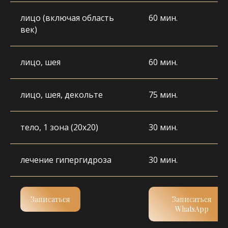
лицо (включая область
60 мин.
век)
УЮТ И КОМФОРТ В КАЖДОМ
МОМЕНТЕ
лицо, шея
60 мин.
В нашей студии мы заботимся не только
о вашем внешнем преображении, но и о вашем
комфорте. Каждая процедура проходит
лицо, шея, декольте
75 мин.
в уютной и расслабляющей атмосфере, чтобы
вы могли полностью насладиться процессом
косметических процедур.
тело, 1 зона (20х20)
30 мин.
лечение гипергидроза
30 мин.
Записаться
Записаться
WhatsApp