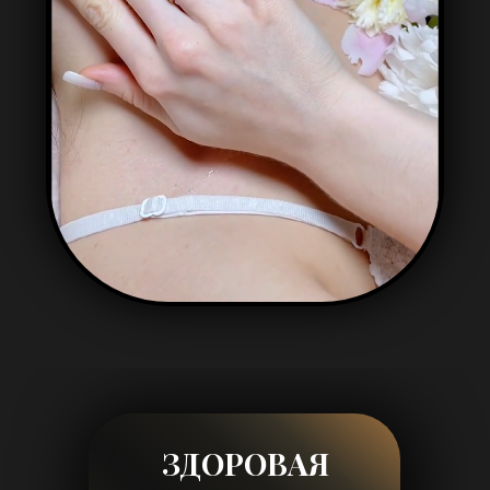
ГЛУБОКОЕ
ОЧИЩЕНИЕ
удаление загрязнений и
ороговевших клеток, что
улучшает обменные процессы
в коже.
УВЕРЕННОСТЬ
В СЕБЕ
повышает самооценку
и улучшает общее
самочувствие.