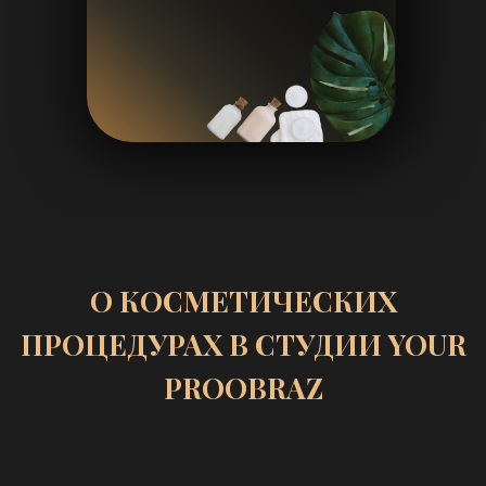
и квалификации специалистов.
Коррекция дефектов
устранение рубцов, растяжек и следов
постакне.
YOUR PROOBRAZ — это современная
студия, предлагающая спектр
косметических процедур для лица и
тела.
Наши услуги направлены на
восстановление, омоложение и
поддержание здоровья кожи. Мы
используем только передовые
методики и качественные препараты,
чтобы обеспечить долгосрочный
эффект и комфорт во время процедур.