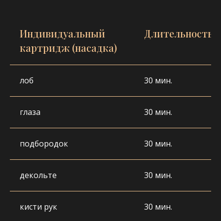
Отзывы в Яндекс
Индивидуальный
Длительность
Картах
картридж (насадка)
лоб
30 мин.
БУДУТ ЛИ БОЛЕВЫЕ
глаза
30 мин.
ОЩУЩЕНИЯ ВО ВРЕМЯ
ПРОЦЕДУР?
подбородок
30 мин.
Большинство процедур проходят
безболезненно или с минимальным
декольте
30 мин.
дискомфортом. Например, аппаратные
косметические процедуры и чистки лица
обычно сопровождаются ощущением тепла
или легкого воздействия на кожу.
кисти рук
30 мин.