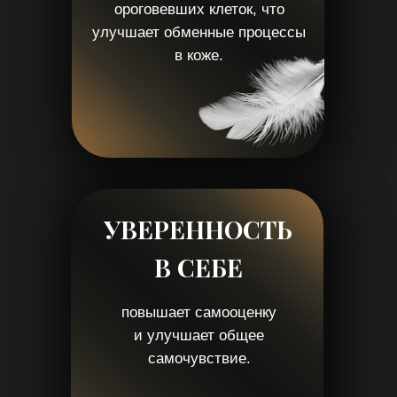
98% клиентов
отмечают предотвращение появления
акне, купероза, воспалений.
Уже после 2 сеанса
вы заметите значительный результат
улучшения кожи
100% безопасность
благодаря современному оборудованию