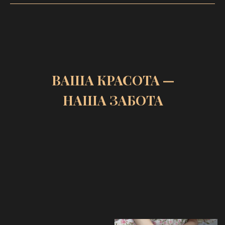
ОЧИЩАЮЩИЕ
И УВЛАЖНЯЮЩИЕ
ПРОЦЕДУРЫ ДЛЯ КОЖИ ЛИЦА
Эти косметические процедуры помогают глубоко
очистить поры, увлажнить кожу и восстановить
её баланс. Они подойдут для любого типа кожи
и особенно полезны для тех, кто страдает
от сухости или излишнего блеска.