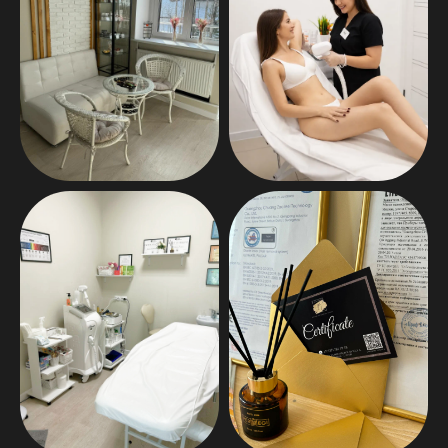
забудьте о волосах на годы
после курса процедур.
ИДЕАЛЬНО
ГЛАДКАЯ КОЖА
после процедуры кожа
становится шелковистой и
нежной без раздражений.