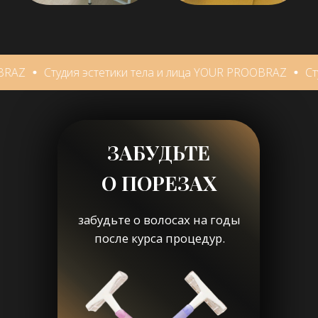
БЕЗ БОЛИ И
ВРОСШИХ ВОЛОС
тудия эстетики тела и лица YOUR PROOBRAZ
Студия эст
забудьте о волосах на годы
после курса процедур.
СОВЕРШЕНСТВО
В КАЖДОЙ ДЕТАЛИ