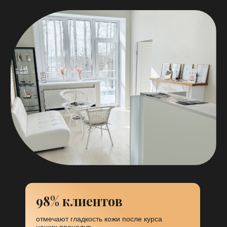
98% клиентов
отмечают гладкость кожи после курса
наших процедур
Уютная атмосфера
в нашей студии создана атмосфера
расслабления, чтобы каждый визит стал
приятным отдыхом для души и тела.
100% безопасность
благодаря современному оборудованию
и квалификации специалистов.