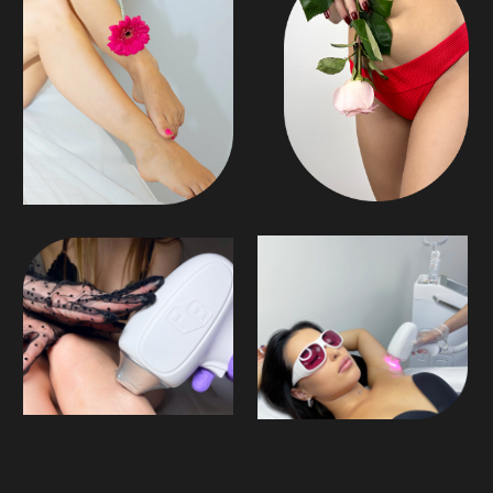
дружелюбный персонал, предложит чашечку
чая или кофе, а ожидание будет
сопровождаться ненавязчивой атмосферой
спокойствия. Каждый клиент чувствует себя
особенным, ведь мы создаём комфортные
условия для каждого этапа процедуры — будь
то уход за кожей, эпиляция или шугаринг.