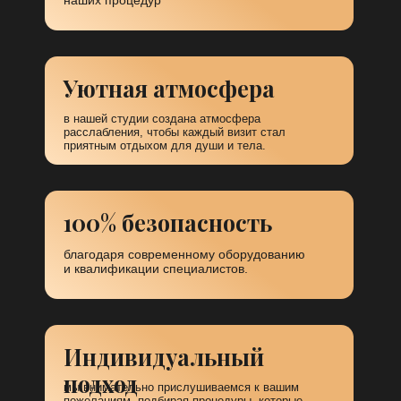
Индивидуальный
подход
мы внимательно прислушиваемся к вашим
пожеланиям, подбирая процедуры, которые
подчеркнут вашу уникальность и красоту.
Студия эстетики тела и лица «YOUR
PROOBRAZ» — это место, где
современные технологии
и индивидуальный подход помогают
вам достичь идеала красоты.
Мы предлагаем широкий спектр услуг
по уходу за телом и лицом, включая
лазерную эпиляцию, сахар, воск и
косметические услуги на высшем
уровне