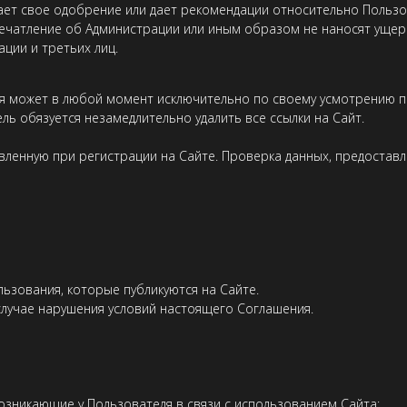
ет свое одобрение или дает рекомендации относительно Пользов
ечатление об Администрации или иным образом не наносят ущер
ции и третьих лиц.
ия может в любой момент исключительно по своему усмотрению 
ль обязуется незамедлительно удалить все ссылки на Сайт.
авленную при регистрации на Сайте. Проверка данных, предостав
льзования, которые публикуются на Сайте.
 случае нарушения условий настоящего Соглашения.
озникающие у Пользователя в связи с использованием Сайта;