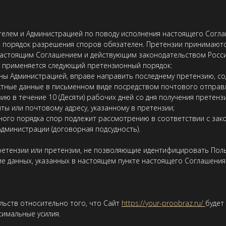
ателем и Администрацией по поводу исполнения настоящего Согл
й порядок разрешения споров обязателен. Претензии принимают
настоящим Соглашением и действующим законодательством Росси
, применяется следующий претензионный порядок:
ны Администрацией, вправе направить последнему претензию, с
актные данные в письменном виде посредством почтового отправ
ю в течение 10 (Десяти) рабочих дней со дня получения претен
ты или почтовому адресу, указанному в претензии;
ного порядка спор подлежит рассмотрению в соответствии с за
Администрации (договорная подсудность).
ретензии или претензии, не позволяющие идентифицировать Пол
ие данных, указанных в настоящем пункте настоящего Соглашения
ельств относительно того, что Сайт
https://your-proobraz.ru/
будет
симальные усилия.