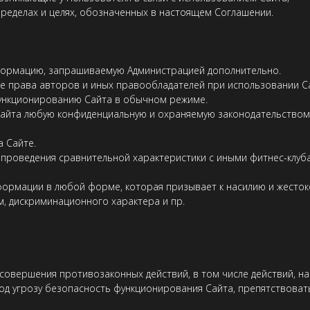
 пределах и целях, обозначенных в настоящем Соглашении.
нформацию, запрашиваемую Администрацией дополнительно.
е права авторов и иных правообладателей при использовании С
 функционированию Сайта в обычном режиме.
 Сайта любую конфиденциальную и охраняемую законодательство
а Сайте.
ях проведения сравнительной характеристики с иными фитнес-клуб
информации в любой форме, которая призывает к насилию и жест
, дискриминационного характера и пр.
х совершения противозаконных действий, в том числе действий, 
 под угрозу безопасность функционирования Сайта, препятствова