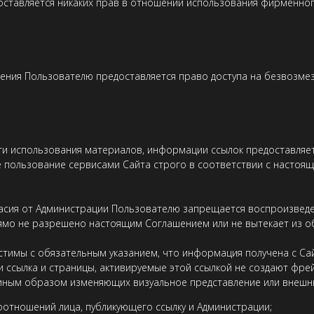
доставляется никаких прав в отношении использования фирменно
шения Пользователю предоставляется право доступа на безвозме
ости использования материалов, информации ссылок предоставля
е пользование сервисами Сайта строго в соответствии с настоя
асия от Администрации Пользователю запрещается воспроизведе
рямо не разрешено настоящим Соглашением или не вытекает из о
тимы с обязательным указанием, что информация получена с Сайт
и ссылка и страницы, активируемые этой ссылкой не создают фре
о иным образом изменяющих визуальное представление или внешни
оотношений лица, публикующего ссылку и Администрации;