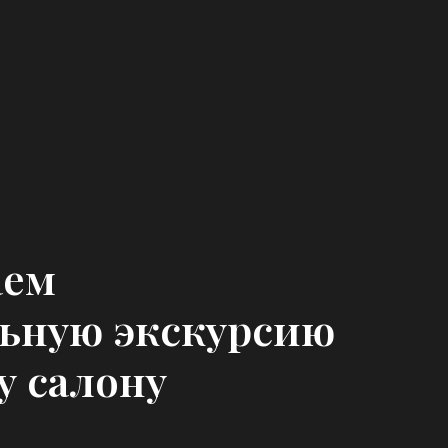
аем
льную экскурсию
у салону
стюме
Ручной массаж