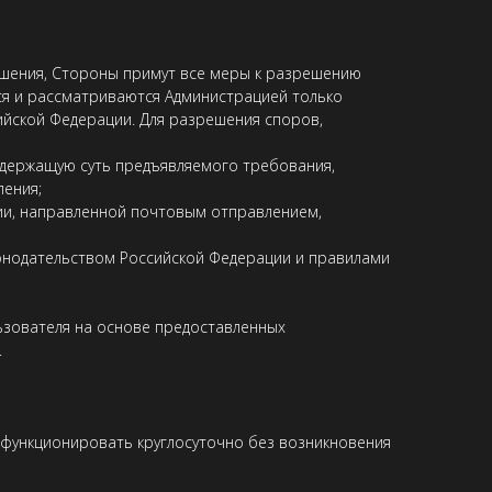
ашения, Стороны примут все меры к разрешению
ся и рассматриваются Администрацией только
йской Федерации. Для разрешения споров,
одержащую суть предъявляемого требования,
ления;
зии, направленной почтовым отправлением,
конодательством Российской Федерации и правилами
ьзователя на основе предоставленных
.
 функционировать круглосуточно без возникновения