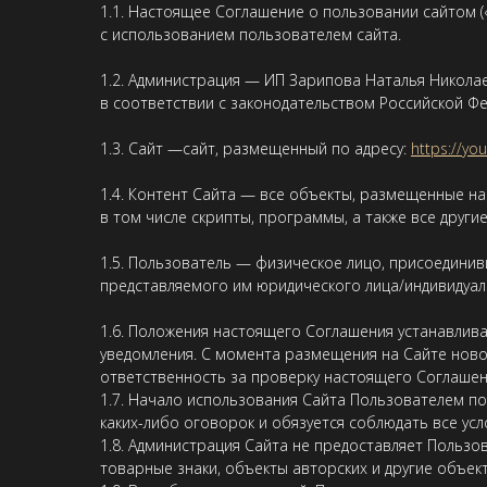
1.1. Настоящее Соглашение о пользовании сайтом 
с использованием пользователем сайта.
1.2. Администрация — ИП Зарипова Наталья Никол
в соответствии с законодательством Российской Ф
1.3. Сайт —сайт, размещенный по адресу:
https://yo
1.4. Контент Сайта — все объекты, размещенные на 
в том числе скрипты, программы, а также все други
1.5. Пользователь — физическое лицо, присоедини
представляемого им юридического лица/индивидуал
1.6. Положения настоящего Соглашения устанавлив
уведомления. С момента размещения на Сайте ново
ответственность за проверку настоящего Соглашен
1.7. Начало использования Сайта Пользователем п
каких-либо оговорок и обязуется соблюдать все ус
1.8. Администрация Сайта не предоставляет Пользо
товарные знаки, объекты авторских и другие объек