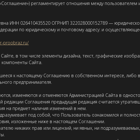
(«Соглашение») регламентирует отношения между пользователем 
аевна ИНН 026410435520 ОГРНИП 322028000152789 — юридическое
едерации по юридическому и почтовому адресу: и осуществляющ
ur-proobraz.ru/
Сайте, в том числе элементы дизайна, текст, графические изобр
е компоненты Сайта.
вшееся к настоящему Соглашению в собственном интересе, либо 
ьного предпринимателя.
аются, изменяются и отменяются Администрацией Сайта в одност
й редакции Соглашения предыдущая редакция считается утративш
ия на предмет наличия изменений в нем.
одразумевает под собой, что Пользователь ознакомился и полнос
ловия, изложенные ниже в настоящем Соглашении.
вателю никаких прав или лицензий, ни явных, ни подразумеваемых
ты.