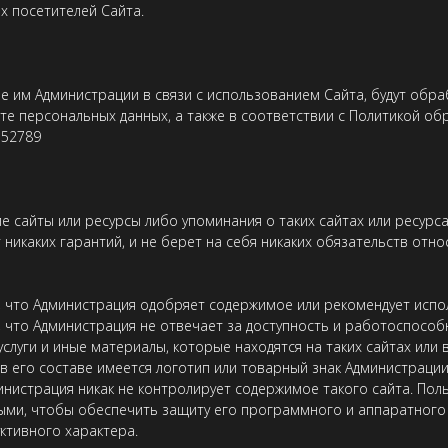
х посетителей Сайта.
е им Администрации в связи с использованием Сайта, будут обр
те персональных данных, а также в соответствии с Политикой о
152789
ие сайты или ресурсы либо упоминания о таких сайтах или ресурса
т никаких гарантий, и не берет на себя никаких обязательств отн
ет, что Администрация одобряет содержимое или рекомендует испо
м, что Администрация не отвечает за доступность и работоспособ
 услуги и иные материалы, которые находятся на таких сайтах или
и в его составе имеется логотип или товарный знак Администрации
инистрация никак не контролирует содержимое такого сайта. По
ыми, чтобы обеспечить защиту его программного и аппаратног
ктивного характера.