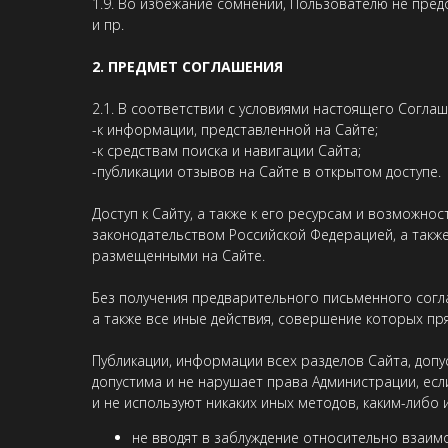
1.9. Во избежание сомнений, Пользователю не пре
и пр.
2. ПРЕДМЕТ СОГЛАШЕНИЯ
2.1. В соответствии с условиями настоящего Согла
-к информации, представленной на Сайте;
-к средствам поиска и навигации Сайта;
-публикации отзывов на Сайте в открытом доступе.
Доступ к Сайту, а также к его ресурсам и возможн
законодательством Российской Федерацией, а такж
размещенными на Сайте.
Без получения предварительного письменного согл
а также все иные действия, совершение которых п
Публикации, информации всех разделов Сайта, допус
допустима и не нарушает права Администрации, есл
и не используют никаких иных методов, каким-либ
не вводят в заблуждение относительно взаим